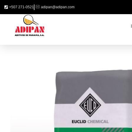
+507 271-0521
adipan@adipan.com
ADIPAN - Aditivos de Panamá S.A.
Productos especializados para la construcción.