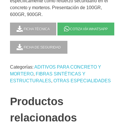
específicamente como refuerzo secundario en el
concreto y morteros. Presentación de 100GR,
600GR, 900GR.
FICHA TÉCNICA
COTIZA VÍA WHATSAPP
FICHA DE SEGURIDAD
Categorías:
ADITIVOS PARA CONCRETO Y
MORTERO
,
FIBRAS SINTÉTICAS Y
ESTRUCTURALES
,
OTRAS ESPECIALIDADES
Productos
relacionados