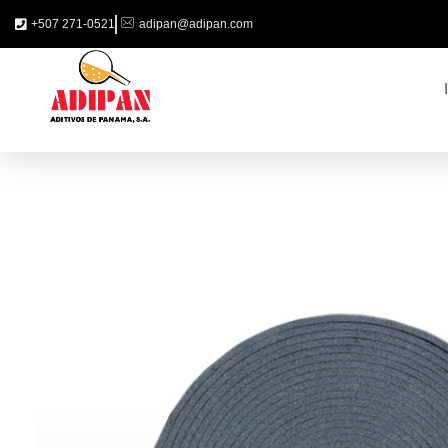
+507 271-0521
adipan@adipan.com
ADIPAN - Aditivos de Panamá S.A.
Productos especializados para la construcción.