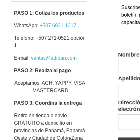
Suscríbe
PASO 1: Cotiza los productos
boletín,
capacit
WhatsApp:
+507 6931-1317
Teléfono: +507 271-0521 opción
1
Nombre
E-mail:
ventas@adipan.com
PASO 2: Realiza el pago
Apellid
Aceptamos: ACH, YAPPY, VISA,
MASTERCARD
Direcci
PASO 3: Coordina la entrega
electrón
Retiro en tienda o envío
GRATUITO a domicilio en
provincias de Panamá, Panamá
Oeste y Ciudad de Colon/Zona