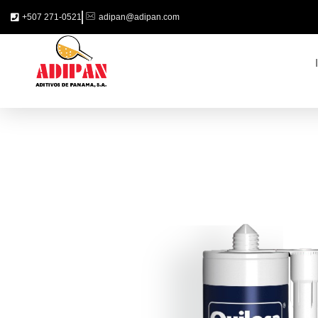
+507 271-0521
adipan@adipan.com
ADIPAN - Aditivos de Panamá S.A.
Productos especializados para la construcción.