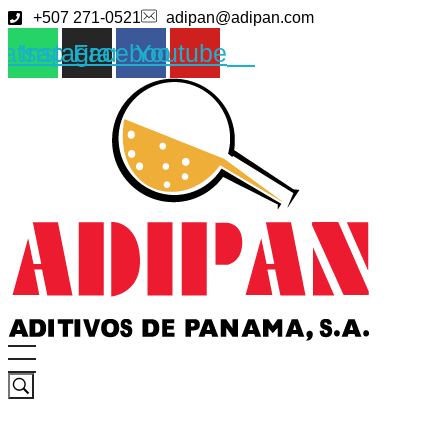
+507 271-0521
adipan@adipan.com
atsapp
Instagram
Facebook
Youtube
ADIPAN - Aditivos de Panamá S.A.
Productos especializados para la construcción.