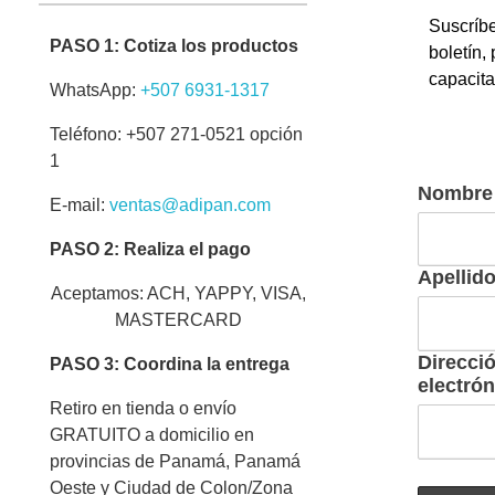
Suscríbe
PASO 1: Cotiza los productos
boletín,
capacit
WhatsApp:
+507 6931-1317
Teléfono: +507 271-0521 opción
1
Nombre
E-mail:
ventas@adipan.com
PASO 2: Realiza el pago
Apellid
Aceptamos: ACH, YAPPY, VISA,
MASTERCARD
Direcci
PASO 3: Coordina la entrega
electrón
Retiro en tienda o envío
GRATUITO a domicilio en
provincias de Panamá, Panamá
Oeste y Ciudad de Colon/Zona