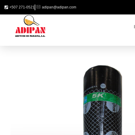
+507 271-0521
adipan@adipan.com
ADIPAN - Aditivos de Panamá S.A.
Productos especializados para la construcción.