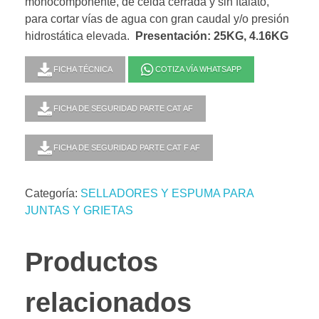
monocomponente, de celda cerrada y sin ftalato,
para cortar vías de agua con gran caudal y/o presión
hidrostática elevada.
Presentación: 25KG, 4.16KG
FICHA TÉCNICA
COTIZA VÍA WHATSAPP
FICHA DE SEGURIDAD PARTE CAT AF
FICHA DE SEGURIDAD PARTE CAT F AF
Categoría:
SELLADORES Y ESPUMA PARA
JUNTAS Y GRIETAS
Productos
relacionados